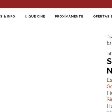
S & INFO
QUE CINE
PROXIMAMENTE
OFERTAS 
Ti
En
In
S
Es
Gé
Fi
Si
Ha