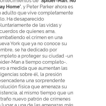
contecimientos de
‘Spider-Man: No
ay Home’
, y Peter Parker ahora es
 adulto que vive completamente
lo. Ha desaparecido
luntariamente de las vidas y
cuerdos de quienes ama.
mbatiendo el crimen en una
eva York que ya no conoce su
mbre, se ha dedicado por
mpleto a proteger su ciudad -un
ider-Man a tiempo completo-.
ro a medida que aumentan las
igencias sobre él, la presión
esencadena una sorprendente
olución física que amenaza su
istencia, al mismo tiempo que un
traño nuevo patrón de crímenes
 lugar a una de las amenazas más