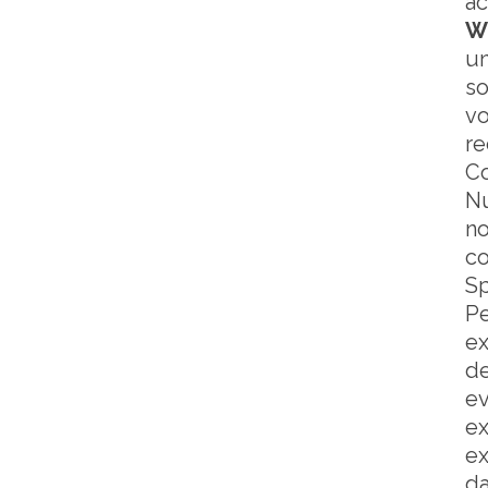
a
W
un
so
vo
re
Co
Nu
no
co
Sp
Pe
ex
d
ev
ex
ex
da