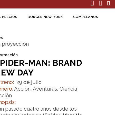
& PRECIOS
BURGER NEW YORK
CUMPLEAÑOS
po
 proyección
formación
PIDER-MAN: BRAND
NEW DAY
treno:
29 de julio
nero:
Acción, Aventuras, Ciencia
cción
nopsis:
n pasado cuatro años desde los