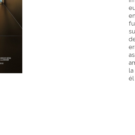
Im
eu
em
fu
su
de
er
as
am
la
él