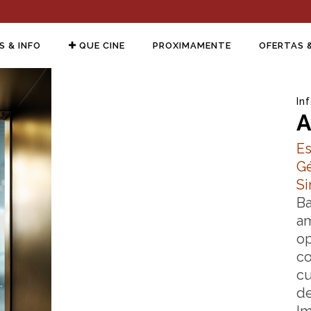
S & INFO
QUE CINE
PROXIMAMENTE
OFERTAS 
In
A
Es
Gé
Si
Ba
am
o
co
cu
de