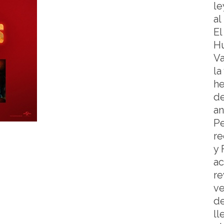
le
al
El
Hu
Va
la
he
de
an
P
re
y 
ac
re
ve
d
ll