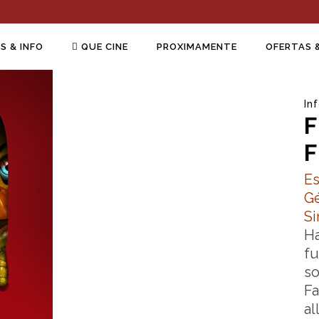
S & INFO
QUE CINE
PROXIMAMENTE
OFERTAS 
In
F
F
Es
G
Si
Ha
fu
so
Fa
al