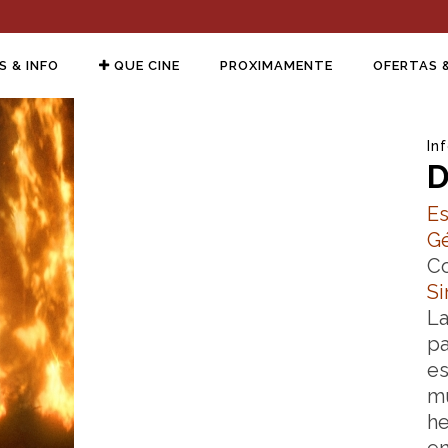
S & INFO
QUE CINE
PROXIMAMENTE
OFERTAS 
In
D
Es
G
C
Si
La
pa
es
mu
he