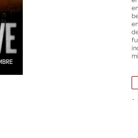
en
en
be
em
de
fu
in
m