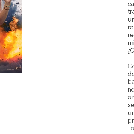
ca
tr
un
re
re
mi
¿Q
Co
do
ba
ne
en
se
un
pr
Jo