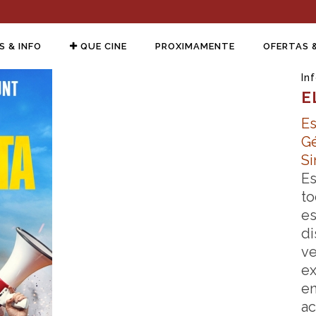
S & INFO
QUE CINE
PROXIMAMENTE
OFERTAS 
In
E
Es
Gé
Si
Es
to
es
di
ve
ex
en
ac