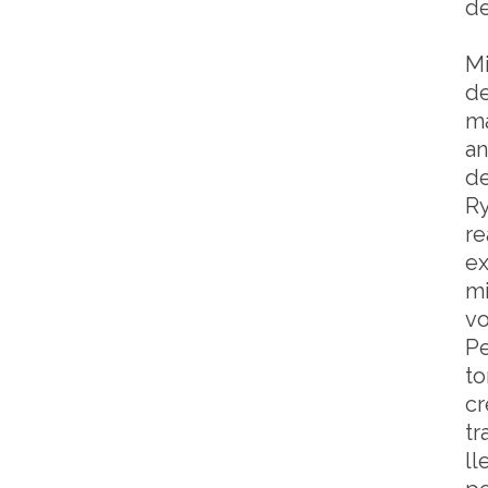
de
Mi
de
ma
an
de
Ry
re
ex
mi
vo
Pe
to
cr
tr
ll