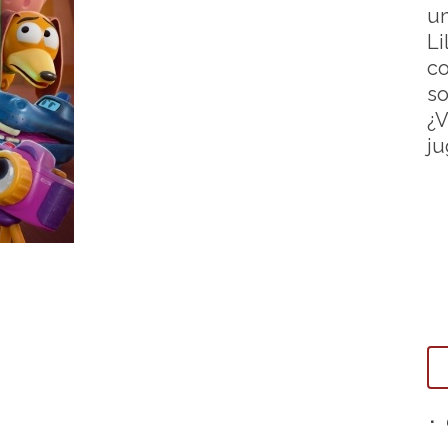
un
Li
co
so
¿V
ju