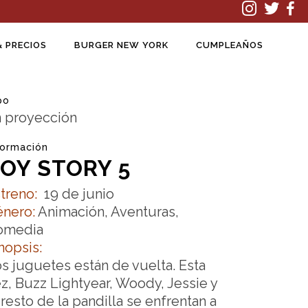
& PRECIOS
BURGER NEW YORK
CUMPLEAÑOS
po
 proyección
formación
OY STORY 5
treno:
19 de junio
énero:
Animación, Aventuras,
omedia
nopsis:
s juguetes están de vuelta. Esta
z, Buzz Lightyear, Woody, Jessie y
 resto de la pandilla se enfrentan a