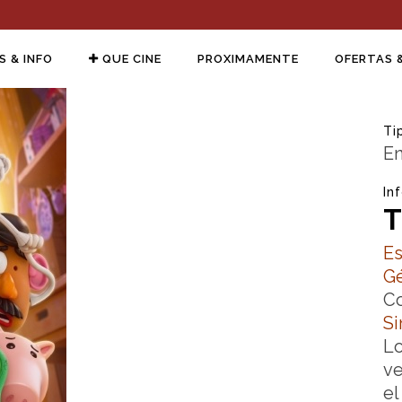
S & INFO
QUE CINE
PROXIMAMENTE
OFERTAS 
Ti
En
In
T
Es
G
C
Si
Lo
ve
el