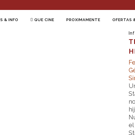
S & INFO
QUE CINE
PROXIMAMENTE
OFERTAS 
In
T
H
F
Gé
Si
Un
St
n
hi
Nu
el
St