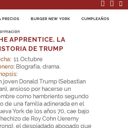
& PRECIOS
BURGER NEW YORK
CUMPLEAÑOS
formación
HE APPRENTICE. LA
ISTORIA DE TRUMP
echa:
11 Octubre
nero:
Biografía, drama.
nopsis:
 joven Donald Trump (Sebastian
an), ansioso por hacerse un
ombre como hambriento segundo
jo de una familia adinerada en el
eva York de los años 70, cae bajo
 hechizo de Roy Cohn (Jeremy
rong), el despiadado abogado que