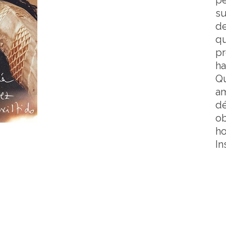
pe
su
de
qu
pr
ha
Qu
am
dé
ob
ho
In