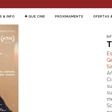
S & INFO
QUE CINE
PROXIMAMENTE
OFERTAS 
In
T
Es
Gé
Si
Añ
Ci
su
su
me
So