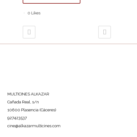
0
Likes
MULTICINES ALKAZAR
Cañada Real, s/n
10600 Plasencia (Cáceres)
927423537
cine@alkazarmulticines.com