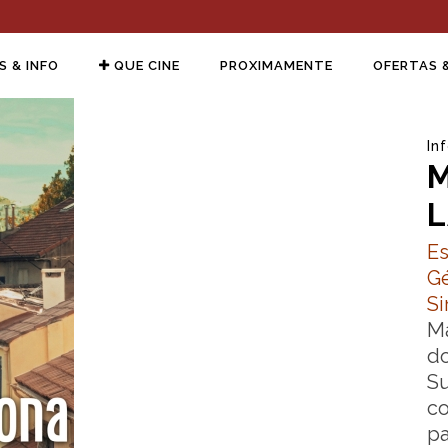
S & INFO
QUE CINE
PROXIMAMENTE
OFERTAS 
In
M
Es
G
Si
Ma
do
Su
co
pa