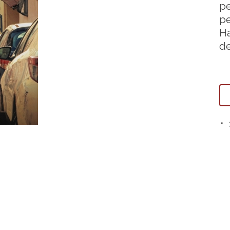
pe
pe
Ha
de