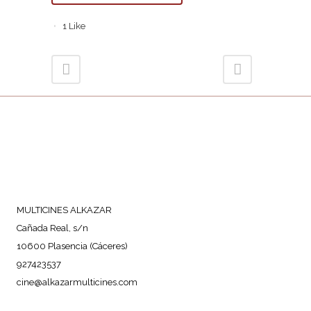
1
Like
MULTICINES ALKAZAR
Cañada Real, s/n
10600 Plasencia (Cáceres)
927423537
cine@alkazarmulticines.com